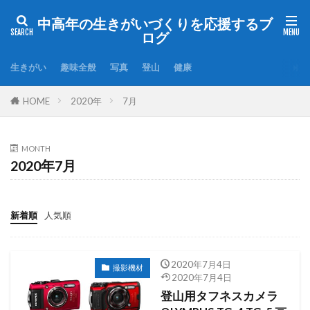
中高年の生きがいづくりを応援するブ
ログ
生きがい
趣味全般
写真
登山
健康
HOME
2020年
7月
MONTH
2020年7月
新着順
人気順
2020年7月4日
撮影機材
2020年7月4日
登山用タフネスカメラ