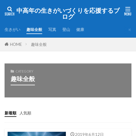
中高年の生きがいづくりを応援するブ
ログ
生きがい
趣味全般
写真
登山
健康
HOME
趣味全般
CATEGORY
趣味全般
新着順
人気順
2019年6月12日