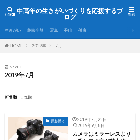
中高年の生きがいづくりを応援するブ
ログ
生きがい
趣味全般
写真
登山
健康
HOME
2019年
7月
MONTH
2019年7月
新着順
人気順
2019年7月28日
撮影機材
2019年9月8日
カメラはミラーレスより