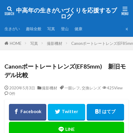
中高年の生きがいづくりを応援するブ
ログ
生きがい
趣味全般
写真
登山
健康
HOME
写真
撮影機材
Canonポートレートレンズ(EF8
Canonポートレートレンズ(EF85mm) 新旧モ
デル比較
2020年5月3日
撮影機材
一眼レフ
,
交換レンズ
425View
0件