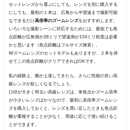
セットレンズから選ぶにしても、レンズを別に購入する
にしても、最初の１本は、広角から中望遠まで撮影可能
なできるだけ
高倍率のズームレンズ
をおすすめします。
いろいろな撮影シーンに対応するためには、最低でも焦
点距離が広角側が28ミリで望遠側が150ミリ程度は必要
かと思います（焦点距離はフルサイズ換算）。
Wズームレンズのセットモデルもありますが、２本を併
せてこの焦点距離がクリアできればOKです。
私の経験上、腕が上達してきたら、さらに性能の良い高
級レンズが欲しくなるでしょう。
口径が大きく明るい高級レンズは、単焦点かズーム倍率
が小さいレンズばかりなので、最初に高倍率ズームレン
ズを購入しておくと、レンズを買い足したときも焦点距
離が重複することが少なく、用途に応じて使い続けるこ
とができます。