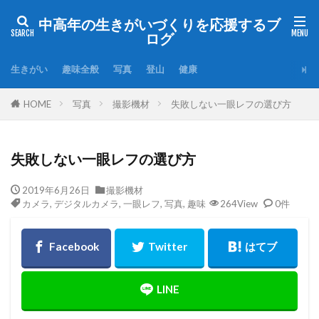
中高年の生きがいづくりを応援するブ
ログ
生きがい
趣味全般
写真
登山
健康
HOME
写真
撮影機材
失敗しない一眼レフの選び方
失敗しない一眼レフの選び方
2019年6月26日
撮影機材
カメラ
,
デジタルカメラ
,
一眼レフ
,
写真
,
趣味
264View
0件