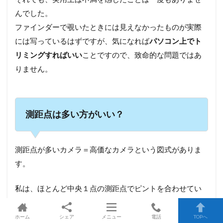
んでした。
ファインダーで覗いたときには見えなかったものが実際
には写っているはずですが、気になれば
パソコン上でト
リミングすればいい
ことですので、致命的な問題ではあ
りません。
測距点は多い方がいい？
測距点が多いカメラ＝高価なカメラという図式がありま
す。
私は、ほとんど中央１点の測距点でピントを合わせてい
ます。
被写体が中央にないときは、被写体にカメラを向けてシ
ホーム
シェア
メニュー
電話
TOPへ