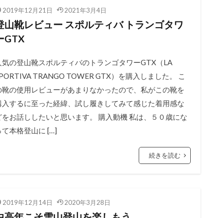
2019年12月21日
2021年3月4日
登山靴レビュー スポルティバ トランゴタワ
ーGTX
人気の登山靴スポルティバのトランゴタワーGTX（LA
PORTIVA TRANGO TOWER GTX）を購入しました。 こ
の靴の使用レビューがあまりなかったので、私がこの靴を
購入するに至った経緯、試し履きしてみて感じた着用感な
どをお話ししたいと思います。 購入動機 私は、５０歳にな
って本格登山に […]
続きを読む
2019年12月14日
2020年3月28日
中高年こそ雪山登山を楽しもう