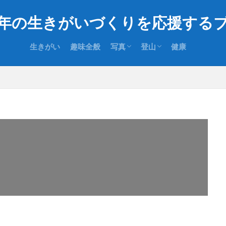
年の生きがいづくりを応援する
生きがい
趣味全般
写真
登山
健康
撮影機材
撮影ノウハウ
登山の楽しみ方
登山の装備
登山技術