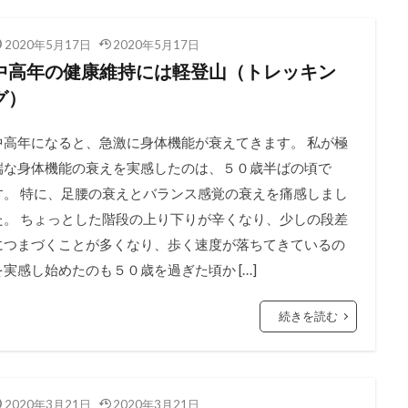
2020年5月17日
2020年5月17日
中高年の健康維持には軽登山（トレッキン
グ）
中高年になると、急激に身体機能が衰えてきます。 私が極
端な身体機能の衰えを実感したのは、５０歳半ばの頃で
す。 特に、足腰の衰えとバランス感覚の衰えを痛感しまし
た。 ちょっとした階段の上り下りが辛くなり、少しの段差
につまづくことが多くなり、歩く速度が落ちてきているの
を実感し始めたのも５０歳を過ぎた頃か […]
続きを読む
2020年3月21日
2020年3月21日