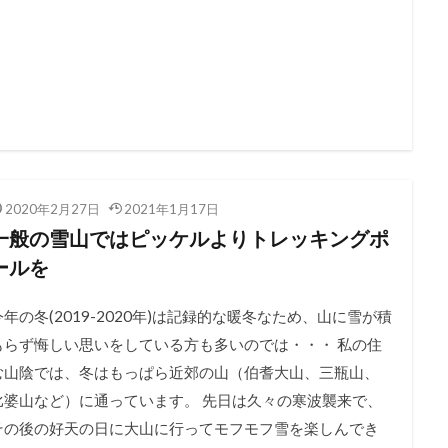
2020年2月27日
2021年1月17日
一般の雪山ではピッケルよりトレッキングポ
ールを
今年の冬(2019-2020年)は記録的な暖冬なため、山に雪が積
もらず悔しい思いをしている方も多いのでは・・・ 私の住
む山陰では、冬はもっぱら近郊の山（伯耆大山、三瓶山、
比婆山など）に通っています。 先日は久々の寒波襲来で、
その後の好天の日に大山に行ってモフモフ雪を楽しんでき