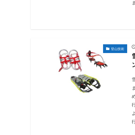
ま
登山技術